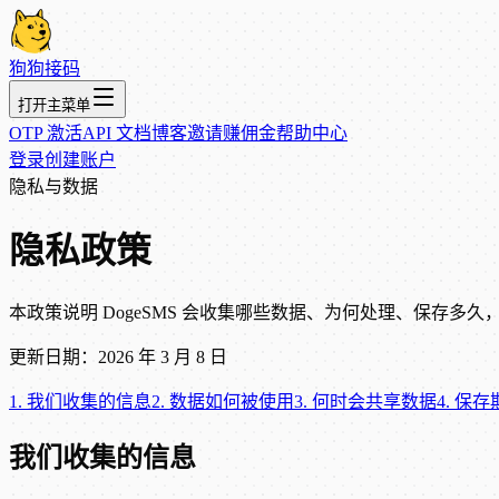
狗狗接码
打开主菜单
OTP 激活
API 文档
博客
邀请赚佣金
帮助中心
登录
创建账户
隐私与数据
隐私政策
本政策说明 DogeSMS 会收集哪些数据、为何处理、保存
更新日期：2026 年 3 月 8 日
1
.
我们收集的信息
2
.
数据如何被使用
3
.
何时会共享数据
4
.
保存
我们收集的信息