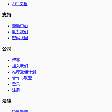
API 文档
支持
帮助中心
联系我们
密码找回
公司
博客
加入我们
推荐返佣计划
合作与联盟
登录
注册
法律