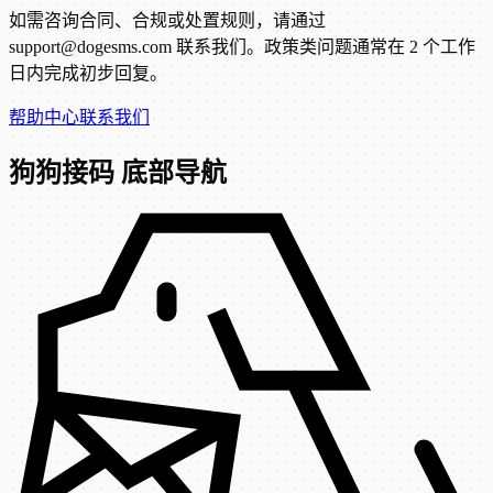
如需咨询合同、合规或处置规则，请通过
support@dogesms.com 联系我们。政策类问题通常在 2 个工作
日内完成初步回复。
帮助中心
联系我们
狗狗接码 底部导航