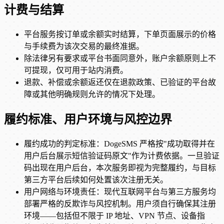
计费与结算
平台服务按订单或余额实时结算，下单页面展示的价格
与手续费为该次交易的最终准据。
除法律另有要求或平台书面同意外，账户余额原则上不
可提现，仅可用于站内消费。
退款、补偿或余额返还仅在退款政策、已验证的平台故
障或其他明确规则允许的情况下处理。
履约标准、用户环境与风控边界
履约成功的判定标准：DogeSMS 严格按"成功取得并在
用户后台展示短信验证码原文"作为计费依据。一旦验证
码出现在用户后台，本次服务即视为完整履约，与目标
第三方平台后续如何处置该次注册无关。
用户网络与环境责任：现代互联网平台与第三方服务均
部署严格的反欺诈与风控机制。用户须自行确保其注册
环境——包括但不限于 IP 地址、VPN 节点、设备指