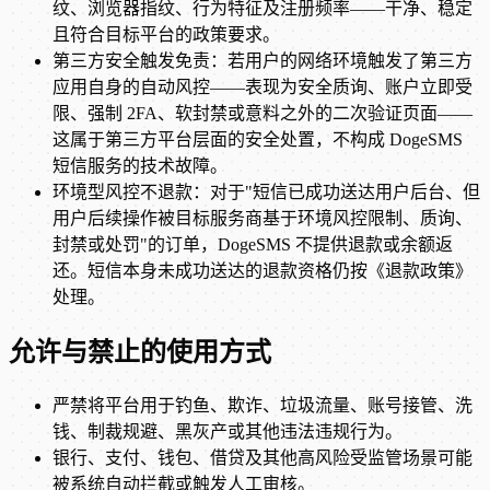
纹、浏览器指纹、行为特征及注册频率——干净、稳定
且符合目标平台的政策要求。
第三方安全触发免责：若用户的网络环境触发了第三方
应用自身的自动风控——表现为安全质询、账户立即受
限、强制 2FA、软封禁或意料之外的二次验证页面——
这属于第三方平台层面的安全处置，不构成 DogeSMS
短信服务的技术故障。
环境型风控不退款：对于"短信已成功送达用户后台、但
用户后续操作被目标服务商基于环境风控限制、质询、
封禁或处罚"的订单，DogeSMS 不提供退款或余额返
还。短信本身未成功送达的退款资格仍按《退款政策》
处理。
允许与禁止的使用方式
严禁将平台用于钓鱼、欺诈、垃圾流量、账号接管、洗
钱、制裁规避、黑灰产或其他违法违规行为。
银行、支付、钱包、借贷及其他高风险受监管场景可能
被系统自动拦截或触发人工审核。