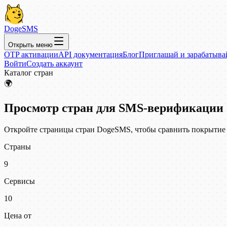
DogeSMS
Открыть меню
OTP активации
API документация
Блог
Приглашай и зарабатыва
Войти
Создать аккаунт
Каталог стран
🌍
Просмотр стран для SMS-верификации
Откройте страницы стран DogeSMS, чтобы сравнить покрытие 
Страны
9
Сервисы
10
Цена от