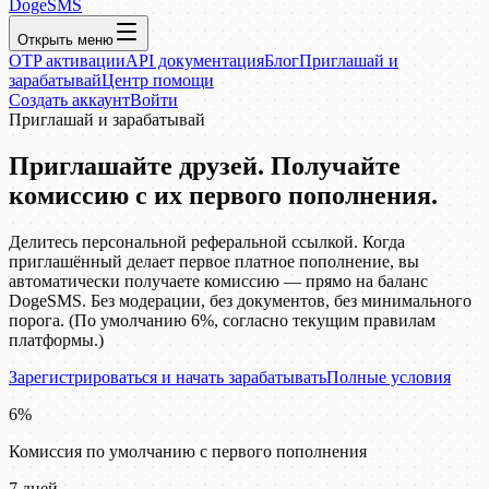
DogeSMS
Открыть меню
OTP активации
API документация
Блог
Приглашай и
зарабатывай
Центр помощи
Создать аккаунт
Войти
Приглашай и зарабатывай
Приглашайте друзей. Получайте
комиссию с их первого пополнения.
Делитесь персональной реферальной ссылкой. Когда
приглашённый делает первое платное пополнение, вы
автоматически получаете комиссию — прямо на баланс
DogeSMS. Без модерации, без документов, без минимального
порога. (По умолчанию 6%, согласно текущим правилам
платформы.)
Зарегистрироваться и начать зарабатывать
Полные условия
6%
Комиссия по умолчанию с первого пополнения
7 дней