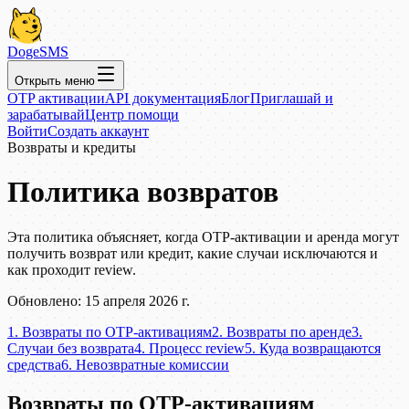
DogeSMS
Открыть меню
OTP активации
API документация
Блог
Приглашай и
зарабатывай
Центр помощи
Войти
Создать аккаунт
Возвраты и кредиты
Политика возвратов
Эта политика объясняет, когда OTP-активации и аренда могут
получить возврат или кредит, какие случаи исключаются и
как проходит review.
Обновлено: 15 апреля 2026 г.
1
.
Возвраты по OTP-активациям
2
.
Возвраты по аренде
3
.
Случаи без возврата
4
.
Процесс review
5
.
Куда возвращаются
средства
6
.
Невозвратные комиссии
Возвраты по OTP-активациям