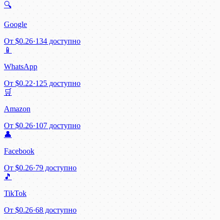
🔍
Google
От
$0.26
·
134 доступно
📱
WhatsApp
От
$0.22
·
125 доступно
🛒
Amazon
От
$0.26
·
107 доступно
👤
Facebook
От
$0.26
·
79 доступно
🎵
TikTok
От
$0.26
·
68 доступно