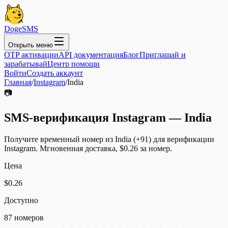
DogeSMS
Открыть меню
OTP активации
API документация
Блог
Приглашай и
зарабатывай
Центр помощи
Войти
Создать аккаунт
Главная
/
Instagram
/
India
📷
SMS-верификация Instagram — India
Получите временный номер из India (+91) для верификации
Instagram. Мгновенная доставка, $0.26 за номер.
Цена
$0.26
Доступно
87 номеров