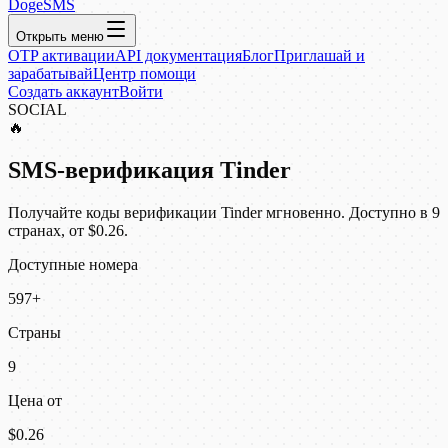
DogeSMS
Открыть меню
OTP активации
API документация
Блог
Приглашай и
зарабатывай
Центр помощи
Создать аккаунт
Войти
SOCIAL
🔥
SMS-верификация Tinder
Получайте коды верификации Tinder мгновенно. Доступно в 9
странах, от $0.26.
Доступные номера
597+
Страны
9
Цена от
$0.26