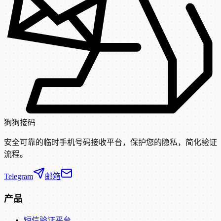
狗狗接码
安全可靠的临时手机号码接收平台，保护您的隐私，简化验证
流程。
Telegram
邮箱
产品
短信验证平台