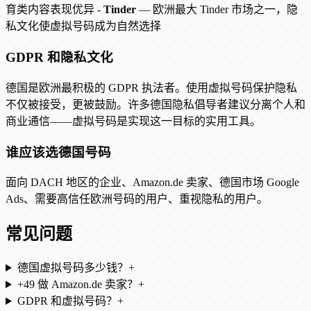
育类内容表现优异 -
Tinder
— 欧洲最大 Tinder 市场之一，隐
私文化使虚拟号码成为自然选择
GDPR 和隐私文化
德国是欧洲最积极的 GDPR 执法者。使用虚拟号码保护隐私
不仅被接受，更被鼓励。许多德国隐私倡导者建议分离个人和
商业通信——虚拟号码是实现这一目标的实用工具。
谁应该选德国号码
面向 DACH 地区的企业、Amazon.de 卖家、德国市场 Google
Ads、需要高信任欧洲号码的用户、重视隐私的用户。
常见问题
德国虚拟号码多少钱？
+
+49 做 Amazon.de 卖家？
+
GDPR 和虚拟号码？
+