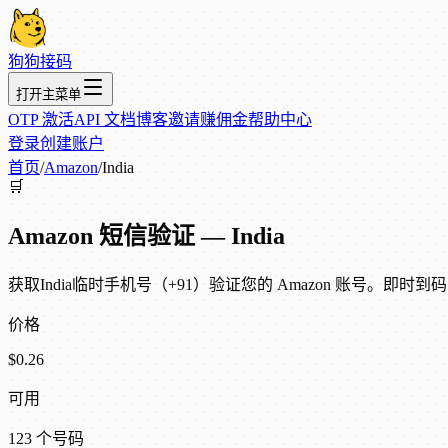
狗狗接码
打开主菜单
OTP 激活
API 文档
博客
邀请赚佣金
帮助中心
登录
创建账户
首页
/
Amazon
/
India
🛒
Amazon 短信验证 — India
获取India临时手机号（+91）验证您的 Amazon 账号。即时到码，
价格
$0.26
可用
123 个号码