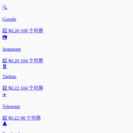
🔍
Google
起
$0.26
·
108 个可用
📷
Instagram
起
$0.26
·
104 个可用
🧧
Taobao
起
$0.22
·
104 个可用
✈️
Telegram
起
$0.22
·
98 个可用
👤