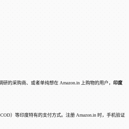
调研的采购商、或者单纯想在 Amazon.in 上购物的用户，
印度
（COD）等印度特有的支付方式。注册 Amazon.in 时，手机验证