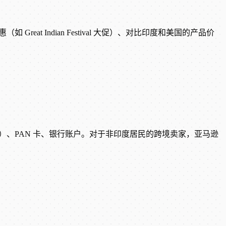
Great Indian Festival 大促）、对比印度和美国的产品价
税号）、PAN 卡、银行账户。对于非印度居民的跨境卖家，亚马逊