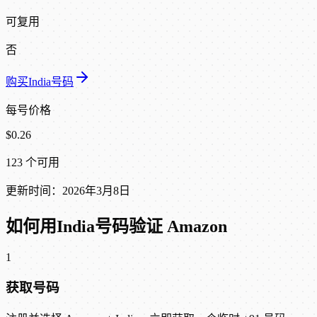
可复用
否
购买India号码
每号价格
$0.26
123 个可用
更新时间：2026年3月8日
如何用India号码验证 Amazon
1
获取号码