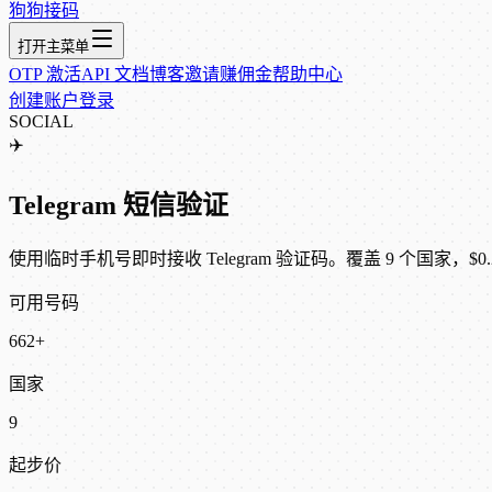
狗狗接码
打开主菜单
OTP 激活
API 文档
博客
邀请赚佣金
帮助中心
创建账户
登录
SOCIAL
✈️
Telegram 短信验证
使用临时手机号即时接收 Telegram 验证码。覆盖 9 个国家，$0.
可用号码
662+
国家
9
起步价