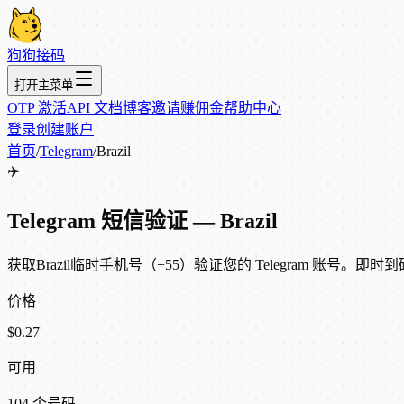
狗狗接码
打开主菜单
OTP 激活
API 文档
博客
邀请赚佣金
帮助中心
登录
创建账户
首页
/
Telegram
/
Brazil
✈️
Telegram 短信验证 — Brazil
获取Brazil临时手机号（+55）验证您的 Telegram 账号。即时到
价格
$0.27
可用
104 个号码