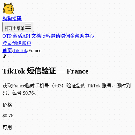
狗狗接码
打开主菜单
OTP 激活
API 文档
博客
邀请赚佣金
帮助中心
登录
创建账户
首页
/
TikTok
/
France
🎵
TikTok 短信验证 — France
获取France临时手机号（+33）验证您的 TikTok 账号。即时到
码，每号 $0.76。
价格
$0.76
可用