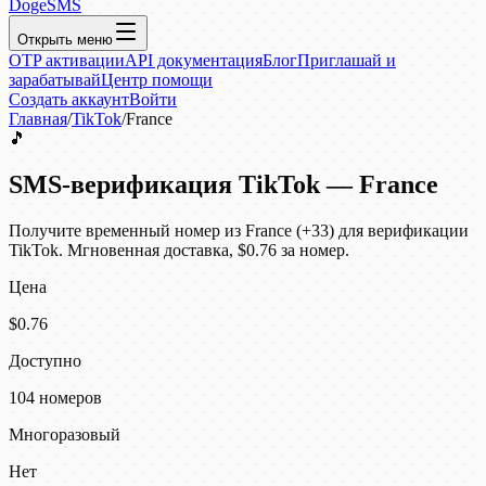
DogeSMS
Открыть меню
OTP активации
API документация
Блог
Приглашай и
зарабатывай
Центр помощи
Создать аккаунт
Войти
Главная
/
TikTok
/
France
🎵
SMS-верификация TikTok — France
Получите временный номер из France (+33) для верификации
TikTok. Мгновенная доставка, $0.76 за номер.
Цена
$0.76
Доступно
104 номеров
Многоразовый
Нет