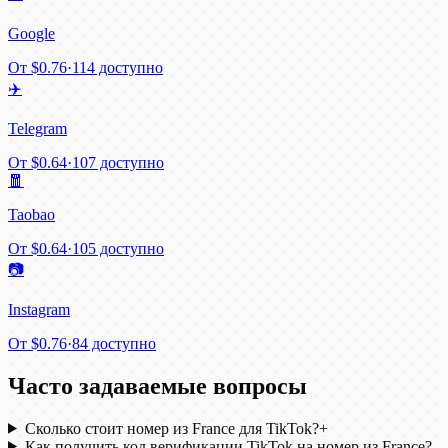
Google
От
$0.76
·
114 доступно
✈️
Telegram
От
$0.64
·
107 доступно
🧧
Taobao
От
$0.64
·
105 доступно
📷
Instagram
От
$0.76
·
84 доступно
Часто задаваемые вопросы
Сколько стоит номер из France для TikTok?
+
Как получить код верификации TikTok на номер из France?