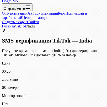
DogeSMS
Открыть меню
OTP активации
API документация
Блог
Приглашай и
зарабатывай
Центр помощи
Создать аккаунт
Войти
Главная
/
TikTok
/
India
🎵
SMS-верификация TikTok — India
Получите временный номер из India (+91) для верификации
TikTok. Мгновенная доставка, $0.26 за номер.
Цена
$0.26
Доступно
68 номеров
Многоразовый
Нет