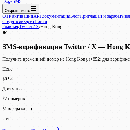
DogeSMS
Открыть меню
OTP активации
API документация
Блог
Приглашай и зарабатыва
Создать аккаунт
Войти
Главная
/
Twitter / X
/
Hong Kong
🐦
SMS-верификация Twitter / X — Hong 
Получите временный номер из Hong Kong (+852) для верификации
Цена
$0.94
Доступно
72 номеров
Многоразовый
Нет