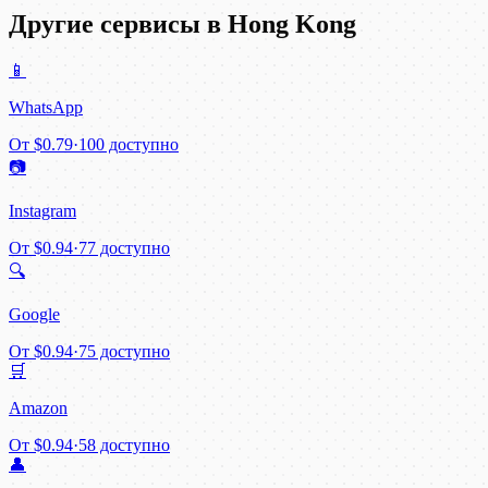
Другие сервисы в Hong Kong
📱
WhatsApp
От
$0.79
·
100 доступно
📷
Instagram
От
$0.94
·
77 доступно
🔍
Google
От
$0.94
·
75 доступно
🛒
Amazon
От
$0.94
·
58 доступно
👤