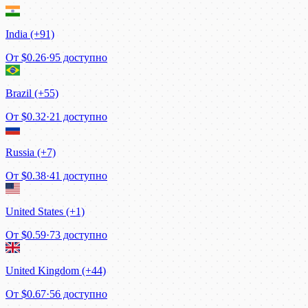
India (+91)
От
$0.26
·
95 доступно
Brazil (+55)
От
$0.32
·
21 доступно
Russia (+7)
От
$0.38
·
41 доступно
United States (+1)
От
$0.59
·
73 доступно
United Kingdom (+44)
От
$0.67
·
56 доступно