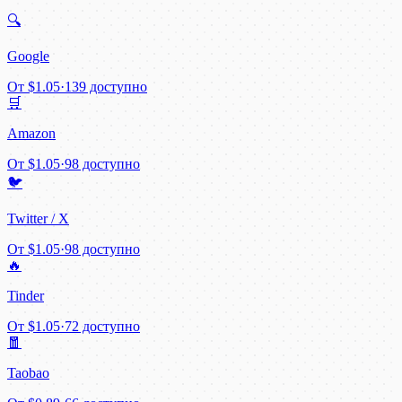
🔍
Google
От
$1.05
·
139 доступно
🛒
Amazon
От
$1.05
·
98 доступно
🐦
Twitter / X
От
$1.05
·
98 доступно
🔥
Tinder
От
$1.05
·
72 доступно
🧧
Taobao