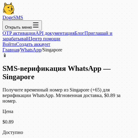
DogeSMS
Открыть меню
OTP активации
API документация
Блог
Приглашай и
зарабатывай
Центр помощи
Войти
Создать аккаунт
Главная
/
WhatsApp
/
Singapore
📱
SMS-верификация WhatsApp —
Singapore
Получите временный номер из Singapore (+65) для
верификации WhatsApp. Мгновенная доставка, $0.89 за
номер.
Цена
$0.89
Доступно