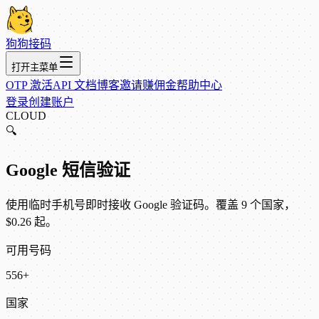
狗狗接码
打开主菜单
OTP 激活
API 文档
博客
邀请赚佣金
帮助中心
登录
创建账户
CLOUD
🔍
Google 短信验证
使用临时手机号即时接收 Google 验证码。覆盖 9 个国家，
$0.26 起。
可用号码
556+
国家