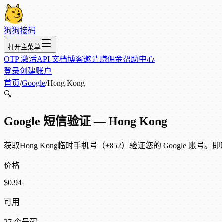
狗狗接码
打开主菜单
OTP 激活
API 文档
博客
邀请赚佣金
帮助中心
登录
创建账户
首页
/
Google
/
Hong Kong
🔍
Google 短信验证 — Hong Kong
获取Hong Kong临时手机号（+852）验证您的 Google 账号。即
价格
$0.94
可用
27 个号码