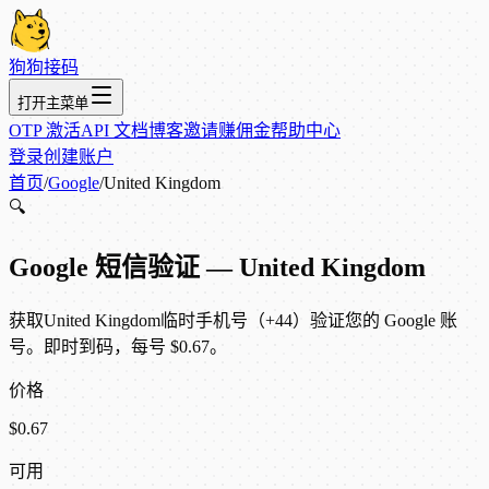
狗狗接码
打开主菜单
OTP 激活
API 文档
博客
邀请赚佣金
帮助中心
登录
创建账户
首页
/
Google
/
United Kingdom
🔍
Google 短信验证 — United Kingdom
获取United Kingdom临时手机号（+44）验证您的 Google 账
号。即时到码，每号 $0.67。
价格
$0.67
可用